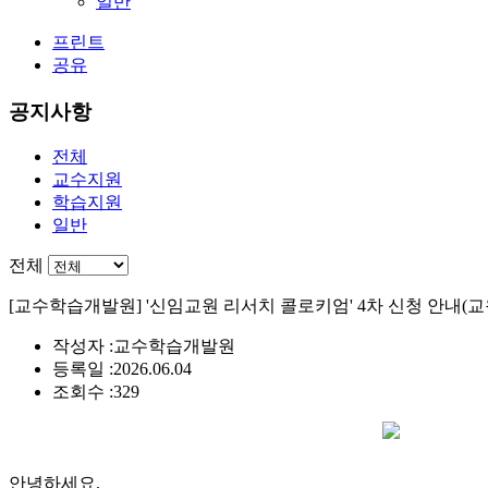
일반
프린트
공유
공지사항
전체
교수지원
학습지원
일반
전체
[교수학습개발원] '신임교원 리서치 콜로키엄' 4차 신청 안내(교
작성자 :
교수학습개발원
등록일 :
2026.06.04
조회수 :
329
안녕하세요.