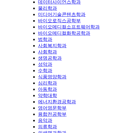
데이터사이언스학과
물리학과
미디어기술콘텐츠학과
바이오로직스공학부
바이오메디컬소프트웨어학과
바이오메디컬화학공학과
법학과
사회복지학과
사회학과
생명공학과
성악과
수학과
식품영양학과
심리학과
아동학과
약학대학
에너지환경공학과
영어영문학부
융합전공학부
음악과
의류학과
의생명과학과