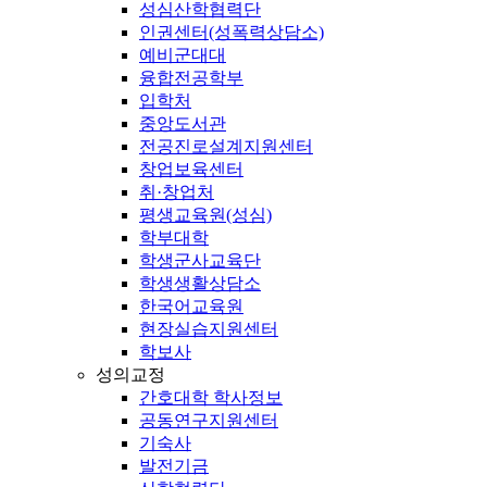
성심산학협력단
인권센터(성폭력상담소)
예비군대대
융합전공학부
입학처
중앙도서관
전공진로설계지원센터
창업보육센터
취·창업처
평생교육원(성심)
학부대학
학생군사교육단
학생생활상담소
한국어교육원
현장실습지원센터
학보사
성의교정
간호대학 학사정보
공동연구지원센터
기숙사
발전기금