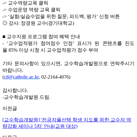
->
교수역량교육 클릭
->
수업운영 역량 교육 클릭
-> ‘
실험
/
실습수업을 위한 질문
,
피드백
,
평가
’
신청 버튼
◎
강사
:
장경원 교수
(
경기대학교
)
■
교수지원 프로그램 참여 혜택 안내
- ‘
교수업적평가 참여점수 인정
’
표시가 된 콘텐츠를 진도
율
85%
이상 시청 시 교수업적평가 점수 부여
기타 문의사항이 있으시면
,
교수학습개발원으로 연락주시기
바랍니다
.
(
ctl@catholic.ac.kr
, 02-2164-4076)
감사합니다
.
-
교수학습개발원 드림
.
이전글
[교수학습개발원] '전공자율선택 학생 지도를 위한 교수자 역
량강화 세미나 5차' 안내(교원 대상)