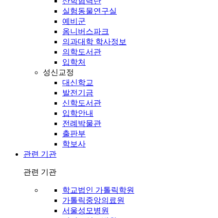
산학협력단
실험동물연구실
예비군
옴니버스파크
의과대학 학사정보
의학도서관
입학처
성신교정
대신학교
발전기금
신학도서관
입학안내
전례박물관
출판부
학보사
관련 기관
관련 기관
학교법인 가톨릭학원
가톨릭중앙의료원
서울성모병원