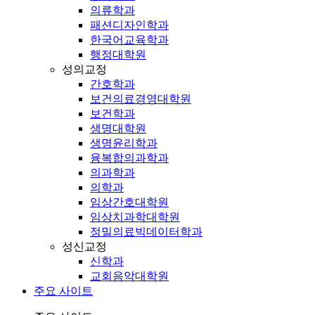
의류학과
패션디자인학과
한국어교육학과
행정대학원
성의교정
간호학과
보건의료경영대학원
보건학과
생명대학원
생명윤리학과
융복합의과학과
의과학과
의학과
임상간호대학원
임상치과학대학원
정밀의료빅데이터학과
성신교정
신학과
교회음악대학원
주요 사이트