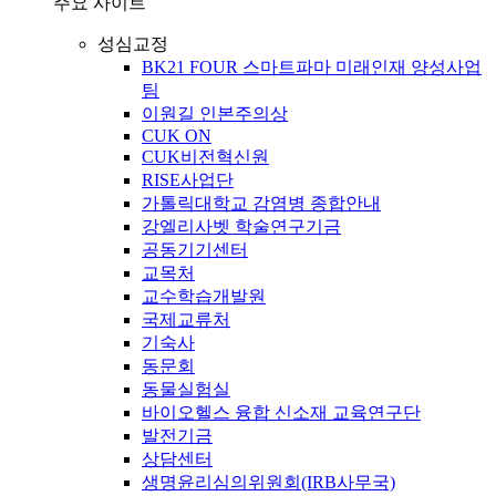
주요 사이트
성심교정
BK21 FOUR 스마트파마 미래인재 양성사업
팀
이원길 인본주의상
CUK ON
CUK비전혁신원
RISE사업단
가톨릭대학교 감염병 종합안내
강엘리사벳 학술연구기금
공동기기센터
교목처
교수학습개발원
국제교류처
기숙사
동문회
동물실험실
바이오헬스 융합 신소재 교육연구단
발전기금
상담센터
생명윤리심의위원회(IRB사무국)