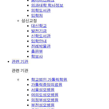
옴니버스파크
의과대학 학사정보
의학도서관
입학처
성신교정
대신학교
발전기금
신학도서관
입학안내
전례박물관
출판부
학보사
관련 기관
관련 기관
학교법인 가톨릭학원
가톨릭중앙의료원
서울성모병원
여의도성모병원
의정부성모병원
부천성모병원