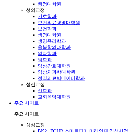
행정대학원
성의교정
간호학과
보건의료경영대학원
보건학과
생명대학원
생명윤리학과
융복합의과학과
의과학과
의학과
임상간호대학원
임상치과학대학원
정밀의료빅데이터학과
성신교정
신학과
교회음악대학원
주요 사이트
주요 사이트
성심교정
BK21 FOUR 스마트파마 미래인재 양성사업