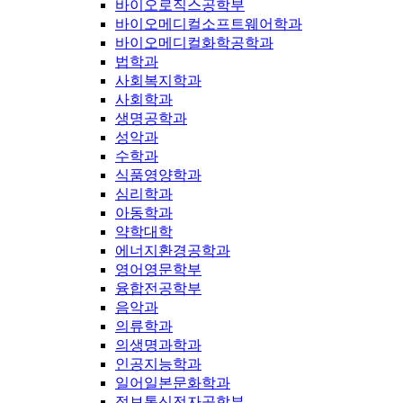
바이오로직스공학부
바이오메디컬소프트웨어학과
바이오메디컬화학공학과
법학과
사회복지학과
사회학과
생명공학과
성악과
수학과
식품영양학과
심리학과
아동학과
약학대학
에너지환경공학과
영어영문학부
융합전공학부
음악과
의류학과
의생명과학과
인공지능학과
일어일본문화학과
정보통신전자공학부