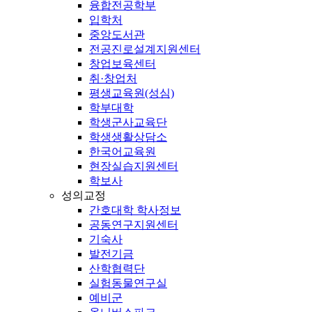
융합전공학부
입학처
중앙도서관
전공진로설계지원센터
창업보육센터
취·창업처
평생교육원(성심)
학부대학
학생군사교육단
학생생활상담소
한국어교육원
현장실습지원센터
학보사
성의교정
간호대학 학사정보
공동연구지원센터
기숙사
발전기금
산학협력단
실험동물연구실
예비군