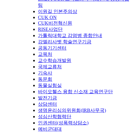
팀
이원길 인본주의상
CUK ON
CUK비전혁신원
RISE사업단
가톨릭대학교 감염병 종합안내
강엘리사벳 학술연구기금
공동기기센터
교목처
교수학습개발원
국제교류처
기숙사
동문회
동물실험실
바이오헬스 융합 신소재 교육연구단
발전기금
상담센터
생명윤리심의위원회(IRB사무국)
성심산학협력단
인권센터(성폭력상담소)
예비군대대